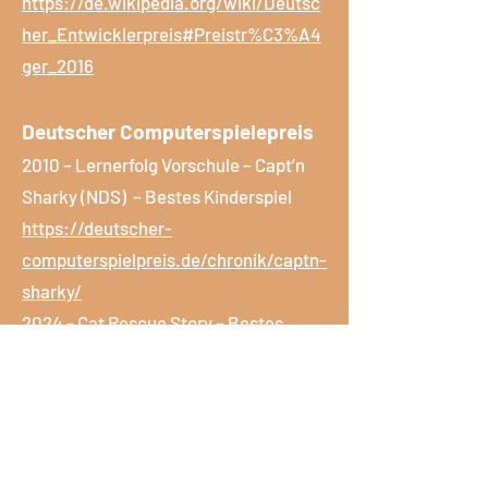
https://de.wikipedia.org/wiki/Deutsc
her_Entwicklerpreis#Preistr%C3%A4
ger_2016
Deutscher Computerspielepreis
2010 – Lernerfolg Vorschule – Capt’n
Sharky (NDS) – Bestes Kinderspiel
https://deutscher-
computerspielpreis.de/chronik/captn-
sharky/
2024 - Cat Rescue Story – Bestes
Mobile Game
https://deutscher-
computerspielpreis.de/chronik/cat-
rescue-story/