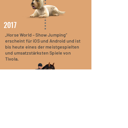
2017
„Horse World – Show Jumping“
erscheint für iOS und Android und ist
bis heute eines der meistgespielten
und umsatzstärksten Spiele von
Tivola.
2019
Tivola veröffentlicht „Pet World –