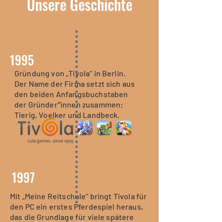
Unsere Geschichte
1995
Gründung von „Tivola“ in Berlin.
Die bereits auf PC erschienene
Der Name der Firma setzt sich aus
Reihe „Lernerfolg Grundschule“
den beiden Anfangsbuchstaben
erscheint auf dem Nintendo DS –
der Gründer*innen zusammen:
und wird auf dem Gerät ein Mega-
Tierig, Voelker und Landbeck.
Erfolg.
1997
Mit „Meine Reitschule“ bringt Tivola für
den PC ein erstes Pferdespiel heraus,
das die Grundlage für viele spätere